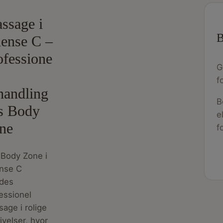
ssage i
B
ense C –
ofessione
G
f
handling
B
s Body
e
ne
f
Body Zone i
nse C
ydes
essionel
age i rolige
velser, hvor