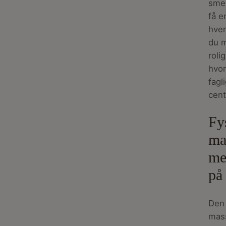
smer
få e
hver
du m
roli
hvo
fagl
cen
Fy
ma
me
på
Den 
mas