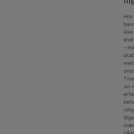
Hos
han
ikke
lind
– m
ska
mel
sind
Tina
sin 
erfa
beh
rolig
tilg
mær
både