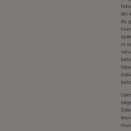
foku
din 
du g
hve
spæn
ro 
vel
beha
tilp
indi
beh
Uan
søge
Oden
løs
musk