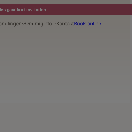
dløs gavekort mv. inden.
andlinger
Om mig
Info
Kontakt
Book online