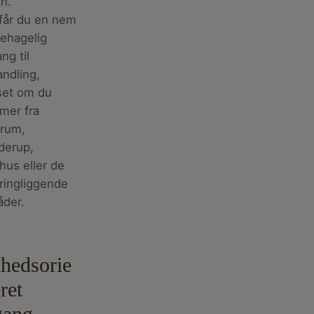
n.
får du en nem
ehagelig
ng til
ndling,
set om du
mer fra
trum,
derup,
hus eller de
ringliggende
åder.
lhedsorie
ret
lgang