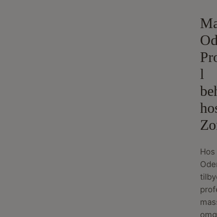
Ma
Od
Pr
l
be
ho
Zo
Hos 
Ode
tilb
prof
mass
omgi