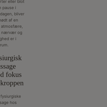
ter eller blot
n pause i
dagen, bliver
ødt af en
g atmosfære,
r nærvær og
ighed er i
trum.
siurgisk
ssage
d fokus
 kroppen
fysiurgiske
sage hos