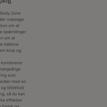
 Body Zone
dler massage
 kun om at
re spændinger
en om at
be balance
lem krop og
.
 kombinerer
mangeårige
ring som
andler med en
 og tillidsfuld
ang, så du kan
ke effekten
 fysisk og