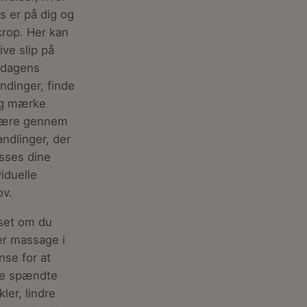
s er på dig og
krop. Her kan
ive slip på
rdagens
dinger, finde
og mærke
være gennem
ndlinger, der
asses dine
viduelle
ov.
set om du
r massage i
se for at
ne spændte
ler, lindre