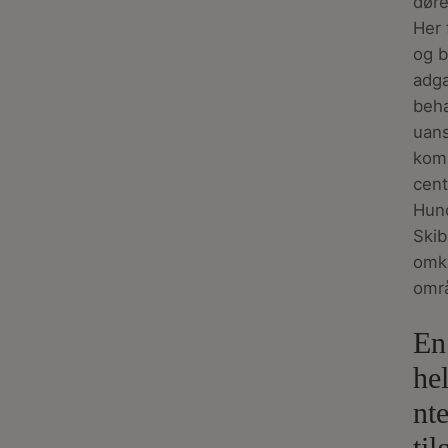
døre
Her 
og b
adga
beha
uan
kom
cen
Hun
Skib
omk
omr
En
he
nte
ti