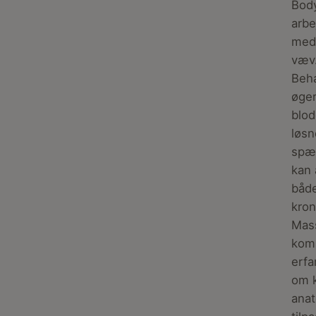
Bod
arbe
med
væv
Beh
øge
blod
løsn
spæ
kan 
både
kron
Mas
kom
erfa
om 
anat