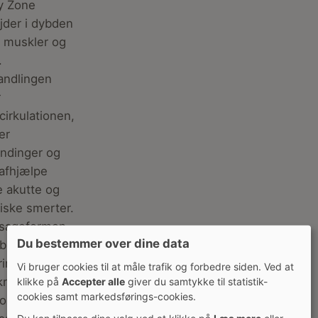
y Zone
jder i dybden
 muskler og
.
andlingen
r
cirkulationen,
er
ndinger og
afhjælpe
 akutte og
iske smerter.
sageformen
Du bestemmer over dine data
binerer
ring og viden
Vi bruger cookies til at måle trafik og forbedre siden. Ved at
kroppens
klikke på
Accepter alle
giver du samtykke til statistik-
cookies samt markedsførings-cookies.
omi – og