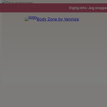
Spring
Vigtig info: Jeg stoppe
til
indhold
Body Zone by Vennize