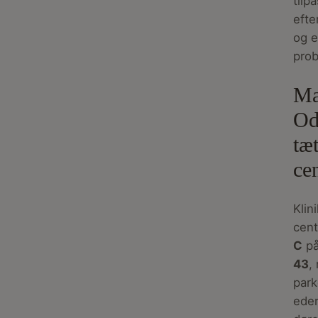
tilp
efte
og e
pro
Ma
Od
tæ
ce
Klin
cent
C
p
43
,
park
eder